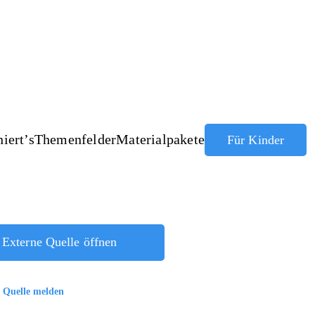
iert’s
Themenfelder
Materialpakete
Für Kinder
bound Kinderrechte
Externe Quelle öffnen
 Quelle melden