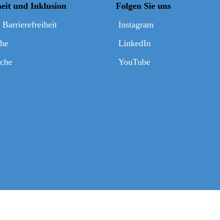
heit und Inklusion
Folgen Sie uns
 Barrierefreiheit
Instagram
che
LinkedIn
che
YouTube