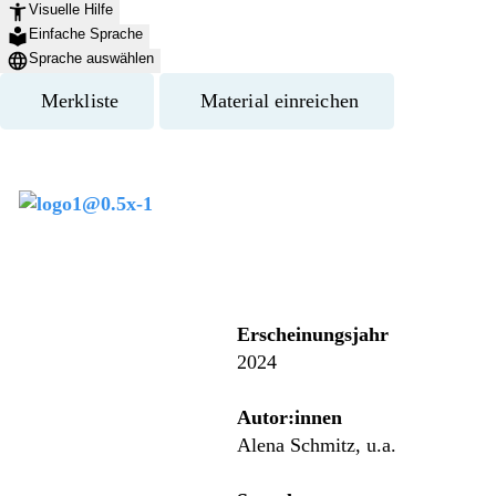
Visuelle Hilfe
Einfache Sprache
Sprache auswählen
Merkliste
Material einreichen
Menü überspringen
Actionbound K
Kindermissionswerk ‚Die Sterns
Erscheinungsjahr
2024
Autor:innen
Alena Schmitz, u.a.