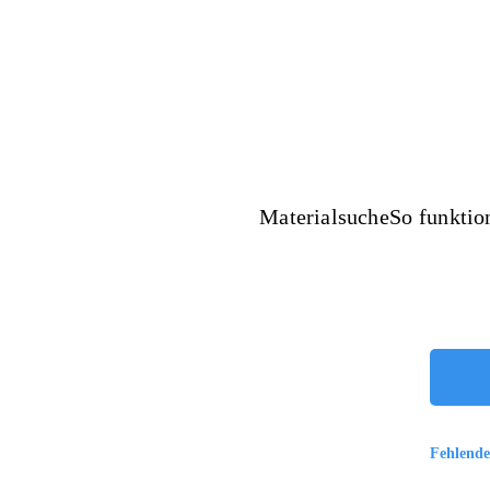
inderrechte
Materialsuche
So funktion
Action
inger‘
Fehlende